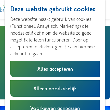
Paardrijden
Deze website gebruikt cookies
K
Z
Roeien
a
o
M
Streekproducten
G
Deze website maakt gebruik van cookies
a
e
e
Voor kinderen
a
(Functioneel, Analytisch, Marketing) die
r
k
n
n
noodzakelijk zijn om de website zo goed
Boerderij Groot Zuidwijk
t
e
u
Ontdek Brummen
a
mogelijk te laten functioneren. Door op
n
Dorp Brummen
a
accepteren te klikken, geef je aan hiermee
Dorp Eerbeek
Boerderij Groot Zuidwijk
r
akkoord te gaan.
Buurtschappen
Zutphensestraat 370
d
6971 JS
Brummen
e
Alles accepteren
Plan je bezoek
n
Plan je route
h
Overnachten
a
o
Eten en drinken
n
a
Route
m
Alleen noodzakelijk
Onze TIP's
a
r
e
Reizen en parkeren
a
B
p
r
o
a
Voorkeuren aanpassen