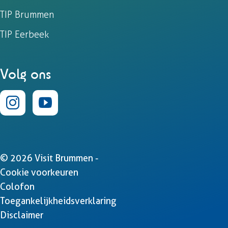
TIP Brummen
TIP Eerbeek
Volg ons
I
Y
n
o
s
u
© 2026 Visit Brummen -
t
T
Cookie voorkeuren
Colofon
a
u
Toegankelijkheidsverklaring
g
b
Disclaimer