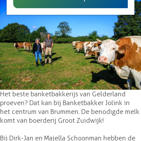
UITagenda
B
e
g
o
r
e
e
d
r
e
d
r
e
i
r
j
i
G
j
r
G
o
r
o
Het beste banketbakkerijs van Gelderland
o
t
proeven? Dat kan bij Banketbakker Jolink in
o
Z
het centrum van Brummen. De benodigde melk
t
u
komt van boerderij Groot Zuidwijk!
Z
i
u
d
Bij Dirk-Jan en Majella Schoonman hebben de