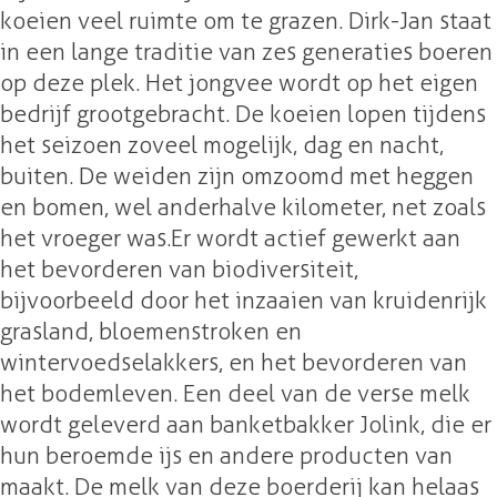
i
w
koeien veel ruimte om te grazen. Dirk-Jan staat
d
i
in een lange traditie van zes generaties boeren
w
j
op deze plek. Het jongvee wordt op het eigen
i
k
bedrijf grootgebracht. De koeien lopen tijdens
j
het seizoen zoveel mogelijk, dag en nacht,
k
buiten. De weiden zijn omzoomd met heggen
en bomen, wel anderhalve kilometer, net zoals
het vroeger was. Er wordt actief gewerkt aan
het bevorderen van biodiversiteit,
bijvoorbeeld door het inzaaien van kruidenrijk
grasland, bloemenstroken en
wintervoedselakkers, en het bevorderen van
het bodemleven. Een deel van de verse melk
wordt geleverd aan banketbakker Jolink, die er
hun beroemde ijs en andere producten van
maakt. De melk van deze boerderij kan helaas