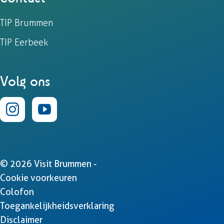
TIP Brummen
TIP Eerbeek
Volg ons
I
Y
n
o
s
u
© 2026 Visit Brummen -
t
T
Cookie voorkeuren
Colofon
a
u
Toegankelijkheidsverklaring
g
b
Disclaimer