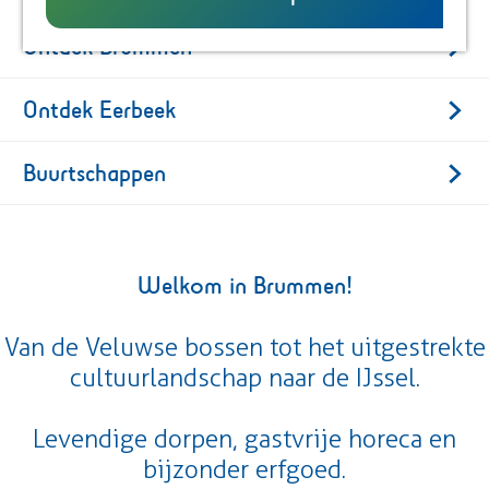
UITagenda
g
Ontdek Brummen
e
O
Ontdek Eerbeek
n
t
O
Buurtschappen
d
n
e
t
B
k
d
u
B
e
u
Welkom in Brummen!
r
k
r
u
E
t
Van de Veluwse bossen tot het uitgestrekte
m
e
s
cultuurlandschap naar de IJssel.
m
r
c
e
b
h
Levendige dorpen, gastvrije horeca en
n
e
a
bijzonder erfgoed.