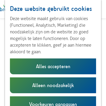
Paardrijden
Deze website gebruikt cookies
K
Z
Roeien
a
o
M
Streekproducten
G
Deze website maakt gebruik van cookies
a
e
e
Voor kinderen
a
(Functioneel, Analytisch, Marketing) die
r
k
n
n
noodzakelijk zijn om de website zo goed
t
e
u
Ontdek Brummen
a
mogelijk te laten functioneren. Door op
n
Dorp Brummen
a
accepteren te klikken, geef je aan hiermee
Waar Veluwe en IJssel
Dorp Eerbeek
r
akkoord te gaan.
Buurtschappen
d
ontmoeten
e
Alles accepteren
Van bossen en heide tot
Plan je bezoek
h
Overnachten
rivierenlandschap
o
Eten en drinken
m
Alleen noodzakelijk
Onze TIP's
e
Reizen en parkeren
p
a
Voorkeuren aanpassen