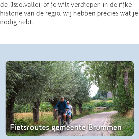
de IJsselvallei, of je wilt verdiepen in de rijke
historie van de regio, wij hebben precies wat je
nodig hebt.
F
i
e
t
s
r
o
Fietsroutes gemeente Brummen
u
t