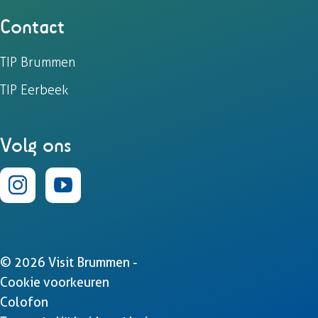
Contact
TIP Brummen
TIP Eerbeek
Volg ons
I
Y
n
o
s
u
© 2026 Visit Brummen -
t
T
Cookie voorkeuren
Colofon
a
u