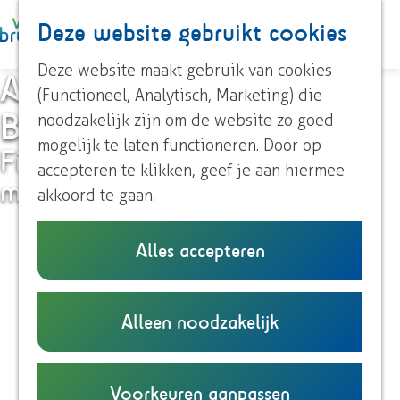
Paardrijden
Deze website gebruikt cookies
K
Z
Roeien
a
o
M
Streekproducten
G
Deze website maakt gebruik van cookies
Audiofietsroutes
a
e
e
Voor kinderen
a
(Functioneel, Analytisch, Marketing) die
r
k
n
Brummen
n
noodzakelijk zijn om de website zo goed
t
e
u
Ontdek Brummen
a
mogelijk te laten functioneren. Door op
Fiets, luister, beleef en ontdek
n
Dorp Brummen
a
accepteren te klikken, geef je aan hiermee
meer met elke kilometer!
Dorp Eerbeek
r
akkoord te gaan.
Buurtschappen
d
e
Alles accepteren
Plan je bezoek
h
Overnachten
o
Eten en drinken
m
Alleen noodzakelijk
Onze TIP's
e
Reizen en parkeren
p
a
Voorkeuren aanpassen