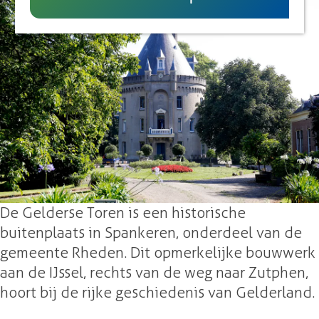
UITagenda
D
G
g
e
e
e
G
l
e
d
l
e
d
r
e
s
r
c
s
h
c
e
h
T
De Gelderse Toren is een historische
e
o
buitenplaats in Spankeren, onderdeel van de
T
r
gemeente Rheden. Dit opmerkelijke bouwwerk
o
e
aan de IJssel, rechts van de weg naar Zutphen,
r
n
hoort bij de rijke geschiedenis van Gelderland.
e