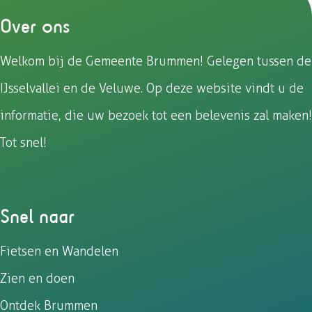
o
l
A
Over ons
o
p
k
p
Welkom bij de Gemeente Brummen! Gelegen tussen de
IJsselvallei en de Veluwe. Op deze website vindt u de
informatie, die uw bezoek tot een belevenis zal maken!
Tot snel!
Snel naar
Fietsen en Wandelen
Zien en doen
Ontdek Brummen