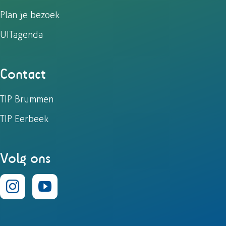
Plan je bezoek
UITagenda
Contact
TIP Brummen
TIP Eerbeek
Volg ons
I
Y
n
o