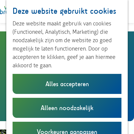
Paardrijden
Deze website gebruikt cookies
K
Z
Roeien
a
o
M
Streekproducten
G
Deze website maakt gebruik van cookies
a
e
e
Voor kinderen
a
(Functioneel, Analytisch, Marketing) die
r
k
n
n
noodzakelijk zijn om de website zo goed
De Geldersche Toren
t
e
u
Ontdek Brummen
a
mogelijk te laten functioneren. Door op
n
Dorp Brummen
a
accepteren te klikken, geef je aan hiermee
Dorp Eerbeek
Landgoed De Geldersche Toren
r
akkoord te gaan.
Buurtschappen
Zutphensestraatweg 8
d
6956 AC
Spankeren
e
Alles accepteren
Plan je bezoek
n
Plan je route
h
Overnachten
a
o
Eten en drinken
n
a
Route
m
Alleen noodzakelijk
Onze TIP's
a
r
e
Reizen en parkeren
a
D
p
r
e
a
Voorkeuren aanpassen