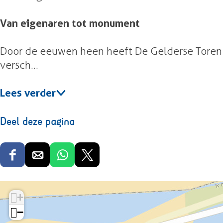
Van eigenaren tot monument
Door de eeuwen heen heeft De Gelderse Toren
versch…
Lees verder
Deel deze pagina
D
D
D
D
e
e
e
e
e
e
e
e
+
l
l
l
l
−
d
d
d
d