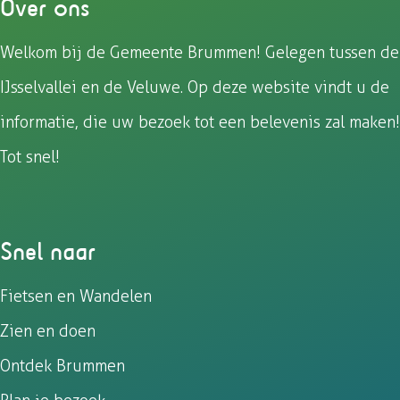
Over ons
e
e
e
e
z
z
z
z
Welkom bij de Gemeente Brummen! Gelegen tussen de
e
e
e
e
IJsselvallei en de Veluwe. Op deze website vindt u de
p
p
p
p
a
a
a
a
informatie, die uw bezoek tot een belevenis zal maken!
g
g
g
g
Tot snel!
i
i
i
i
n
n
n
n
a
a
a
a
o
o
o
o
Snel naar
p
p
p
p
F
e
W
X
Fietsen en Wandelen
a
-
h
Zien en doen
c
m
a
e
a
t
Ontdek Brummen
b
i
s