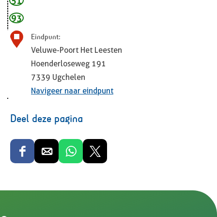
51
93
Eindpunt:
Veluwe-Poort Het Leesten
Hoenderloseweg 191
7339
Ugchelen
Navigeer naar eindpunt
Deel deze pagina
D
D
D
D
e
e
e
e
e
e
e
e
l
l
l
l
d
d
d
d