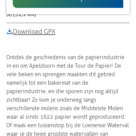
Tour de papier
e
k
i
i
UITagenda
e
i
g
e
k
k
k
e
e
e
e
(52,1 km)
Download GPX
Ontdek de geschiedenis van de papierindustrie
in en om Apeldoorn met de Tour de Papier! De
vele beken en sprengen maakten dit gebied
namelijk tot een bakermat van de
papierindustrie, en die sporen zijn nog altijd
zichtbaar! Zo kom je onderweg langs
verschillende molens zoals de Middelste Molen
waar al sinds 1622 papier wordt geproduceerd.
Of maak een tussenstop bij de Loenense Waterval
waar je de twee grootste watervallen van