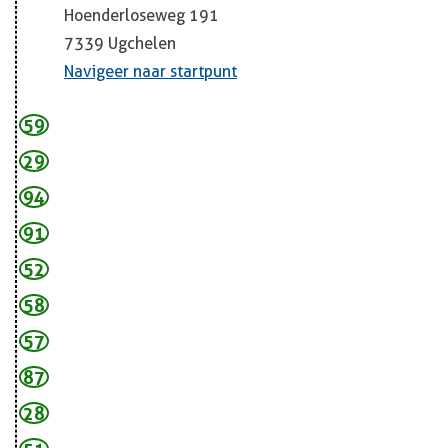
Hoenderloseweg 191
7339
Ugchelen
Navigeer naar startpunt
59
29
94
91
52
58
57
87
28