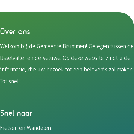
e
e
e
e
u
g
o
e
e
e
e
i
r
e
r
l
l
l
l
a
g
l
d
d
d
d
e
Over ons
e
e
e
e
n
z
z
z
z
b
Welkom bij de Gemeente Brummen! Gelegen tussen de
e
e
e
e
u
IJsselvallei en de Veluwe. Op deze website vindt u de
p
p
p
p
r
a
a
a
a
g
informatie, die uw bezoek tot een belevenis zal maken!
g
g
g
g
Tot snel!
i
i
i
i
n
n
n
n
a
a
a
a
o
o
o
o
Snel naar
p
p
p
p
F
e
W
X
Fietsen en Wandelen