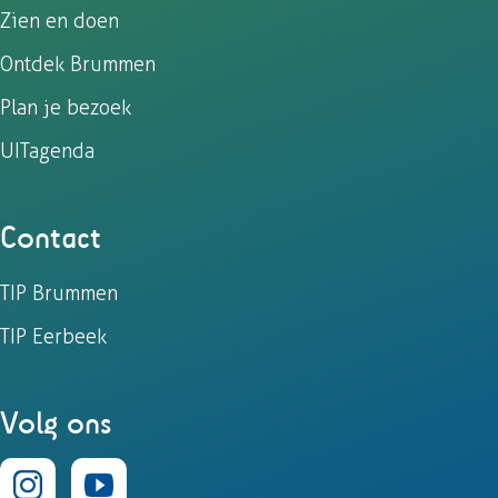
a
-
h
Zien en doen
c
m
a
e
a
t
Ontdek Brummen
b
i
s
Plan je bezoek
o
l
A
UITagenda
o
p
k
p
Contact
TIP Brummen
TIP Eerbeek
Volg ons