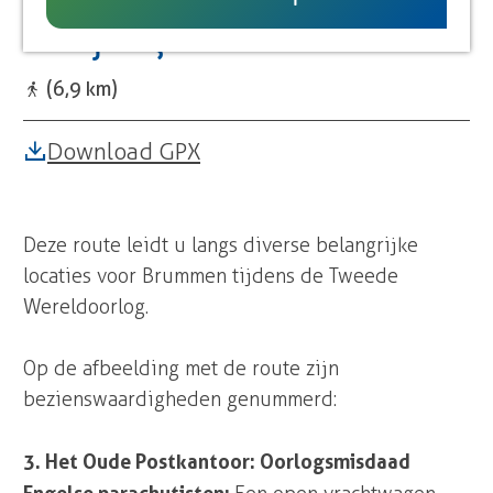
Wandelroute Oorlog en
e
n
a
UITagenda
g
u
bevrijding
l
b
a
d
e
e
u
l
e
n
r
C
(6,9 km)
P
b
g
o
o
u
n
Download GPX
s
r
c
t
g
o
k
r
a
d
Deze route leidt u langs diverse belangrijke
n
i
locaties voor Brummen tijdens de Tweede
t
a
Wereldoorlog.
o
o
r
Op de afbeelding met de route zijn
bezienswaardigheden genummerd:
3. Het Oude Postkantoor: Oorlogsmisdaad