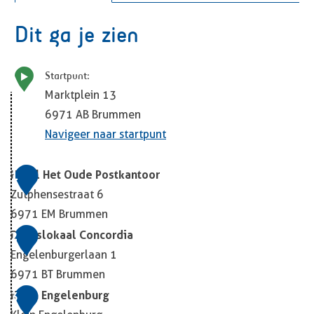
Dit ga je zien
Startpunt:
Marktplein 13
6971 AB
Brummen
Navigeer naar startpunt
1
Hotel Het Oude Postkantoor
Zutphensestraat 6
6971 EM
Brummen
H
2
Dorpslokaal Concordia
o
Engelenburgerlaan 1
t
6971 BT
Brummen
e
D
3
Klein Engelenburg
l
o