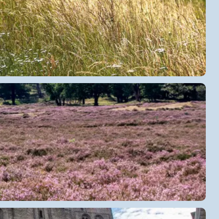
het buitengebied.
strekte bossen, middeleeuwse vestingstadjes, tot