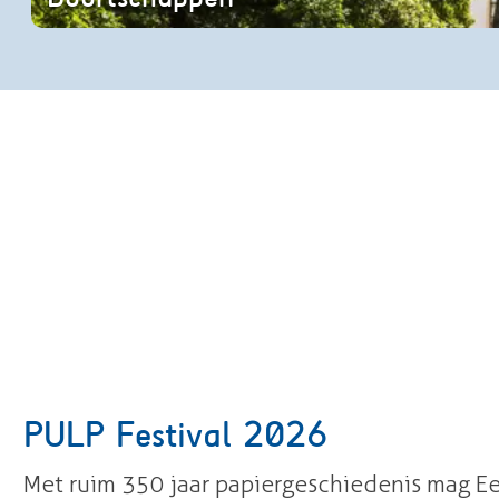
a
In de 17e eeuw trokken gefortuneerde westerlinge
p
p
e
n
PULP Festival 2026
Met ruim 350 jaar papiergeschiedenis mag E