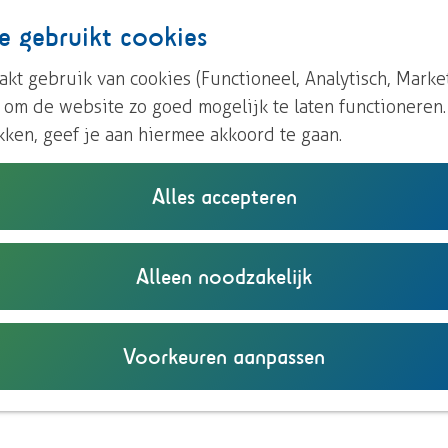
e gebruikt cookies
kt gebruik van cookies (Functioneel, Analytisch, Marke
n om de website zo goed mogelijk te laten functioneren
kken, geef je aan hiermee akkoord te gaan.
Alles accepteren
 Veluwe en IJssel ontmo
Alleen noodzakelijk
ossen en heide tot rivierenlands
Voorkeuren aanpassen