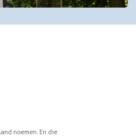
de schone lucht en het prachtige landschap.
rland noemen. En die