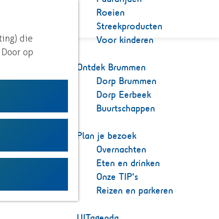
Roeien
K
Z
Streekproducten
a
o
M
Voor kinderen
ting) die
a
e
e
. Door op
r
k
n
Ontdek Brummen
t
e
u
Dorp Brummen
n
Dorp Eerbeek
Buurtschappen
eten
Plan je bezoek
chap
Overnachten
Eten en drinken
Onze TIP's
Reizen en parkeren
UITagenda