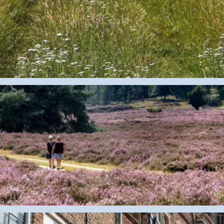
ge dorpsleven en ervaar je tot in je tenen de rust van 
 kan blijven ontdekken, zo veelzijdig is het. Van uitge