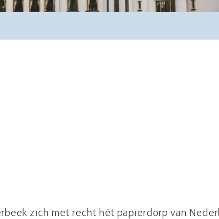
n graag naar het gebied rond de prachtige IJssel voor 
erbeek zich met recht hét papierdorp van Nede