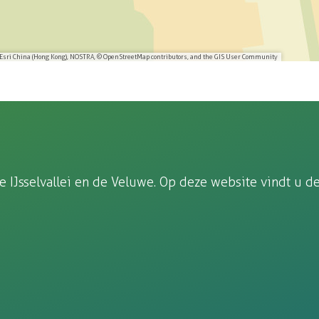
 Esri China (Hong Kong), NOSTRA, © OpenStreetMap contributors, and the GIS User Community
Jsselvallei en de Veluwe. Op deze website vindt u de 