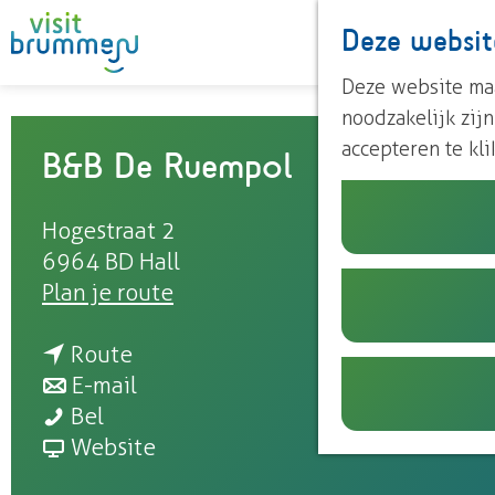
Deze websit
G
Deze website maa
a
noodzakelijk zij
n
accepteren te kli
B&B De Ruempol
a
a
Hogestraat 2
r
6964 BD
Hall
d
n
Plan je route
e
a
h
n
a
Route
o
a
n
r
E-mail
m
B
a
a
B
Bel
e
&
r
a
v
&
Website
p
B
B
r
a
B
a