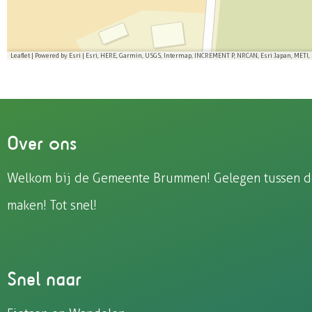
p
p
p
p
F
e
W
X
a
-
h
Leaflet
|
Powered by Esri | Esri, HERE, Garmin, USGS, Intermap, INCREMENT P, NRCAN, Esri Japan, METI,
c
m
a
e
a
t
b
i
s
o
l
A
Over ons
o
p
k
p
Welkom bij de Gemeente Brummen! Gelegen tussen de I
maken! Tot snel!
Snel naar