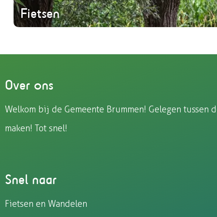
Fietsen
Fietsliefhebbers vinden in Voorstonden een prach
routes. Langs historische landgoederen en door sc
Over ons
Welkom bij de Gemeente Brummen! Gelegen tussen de I
maken! Tot snel!
Snel naar
Fietsen en Wandelen