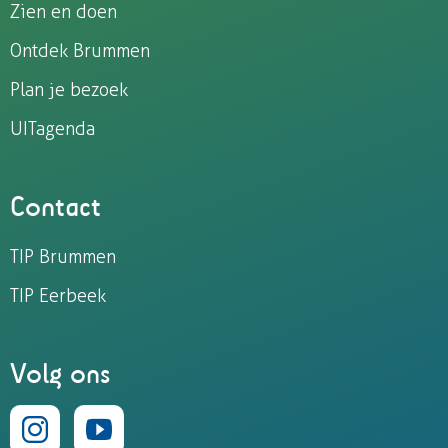
Zien en doen
Ontdek Brummen
Plan je bezoek
UITagenda
Contact
TIP Brummen
TIP Eerbeek
Volg ons
I
Y