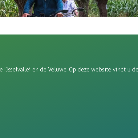
tige setting voor hun tochten. De diversiteit van het 
hilderachtige natuur, biedt elke kilometer nieuwe verg
Jsselvallei en de Veluwe. Op deze website vindt u de 