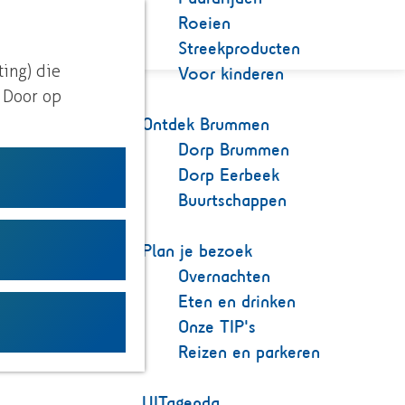
Roeien
K
Z
Streekproducten
a
o
M
Voor kinderen
ting) die
a
e
e
. Door op
r
k
n
Ontdek Brummen
t
e
u
Dorp Brummen
n
Dorp Eerbeek
Buurtschappen
Plan je bezoek
Overnachten
Eten en drinken
Onze TIP's
Reizen en parkeren
UITagenda