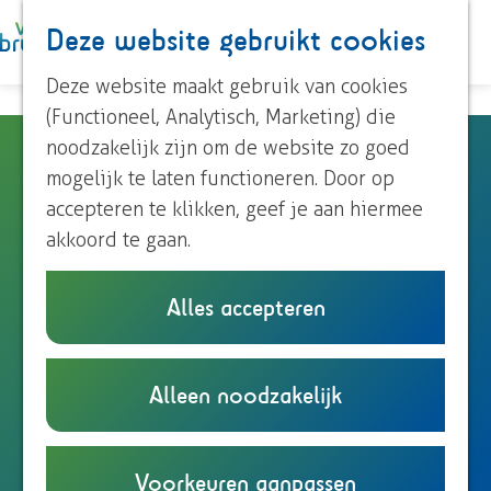
Paardrijden
Deze website gebruikt cookies
K
Z
Roeien
a
o
M
Streekproducten
G
Deze website maakt gebruik van cookies
a
e
e
Voor kinderen
a
(Functioneel, Analytisch, Marketing) die
r
k
n
n
noodzakelijk zijn om de website zo goed
B&B Koningslijn
t
e
u
Ontdek Brummen
a
mogelijk te laten functioneren. Door op
n
Dorp Brummen
a
accepteren te klikken, geef je aan hiermee
Dorp Eerbeek
Veldweg 1
r
akkoord te gaan.
Buurtschappen
6961 CX
Eerbeek
d
n
Plan je route
e
Alles accepteren
Plan je bezoek
a
h
Overnachten
n
a
Route
o
Eten en drinken
a
n
r
E-mail
m
Alleen noodzakelijk
Onze TIP's
B
a
a
B
Bel
e
Reizen en parkeren
&
r
a
v
&
Website
p
B
B
r
a
B
a
Voorkeuren aanpassen