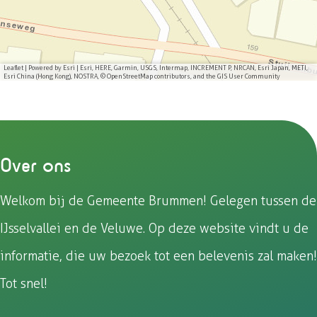
o
o
o
o
p
p
p
p
F
e
W
X
a
-
h
Leaflet
|
Powered by Esri | Esri, HERE, Garmin, USGS, Intermap, INCREMENT P, NRCAN, Esri Japan, METI,
Esri China (Hong Kong), NOSTRA, © OpenStreetMap contributors, and the GIS User Community
c
m
a
e
a
t
b
i
s
o
l
A
Over ons
o
p
k
p
Welkom bij de Gemeente Brummen! Gelegen tussen de
IJsselvallei en de Veluwe. Op deze website vindt u de
informatie, die uw bezoek tot een belevenis zal maken!
Tot snel!