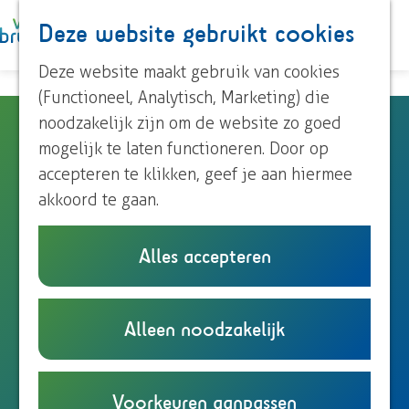
Paardrijden
Deze website gebruikt cookies
K
Z
Roeien
a
o
M
Streekproducten
G
Deze website maakt gebruik van cookies
a
e
e
Voor kinderen
a
(Functioneel, Analytisch, Marketing) die
r
k
n
n
noodzakelijk zijn om de website zo goed
Atelier Joop van Ulden
t
e
u
Ontdek Brummen
a
mogelijk te laten functioneren. Door op
n
Dorp Brummen
a
accepteren te klikken, geef je aan hiermee
Dorp Eerbeek
Altelier Joop van Ulden
r
akkoord te gaan.
Buurtschappen
Kerkstraat 6
d
6971 AE
Brummen
e
Alles accepteren
Plan je bezoek
n
Plan je route
h
Overnachten
a
o
Eten en drinken
n
a
Route
m
Alleen noodzakelijk
Onze TIP's
a
n
r
E-mail
e
Reizen en parkeren
A
a
a
A
Bel
p
t
r
a
v
t
Website
a
Voorkeuren aanpassen