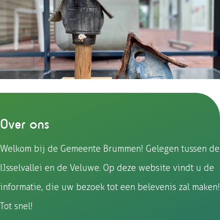
o
l
A
o
p
k
p
Over ons
Welkom bij de Gemeente Brummen! Gelegen tussen de
IJsselvallei en de Veluwe. Op deze website vindt u de
informatie, die uw bezoek tot een belevenis zal maken!
Tot snel!