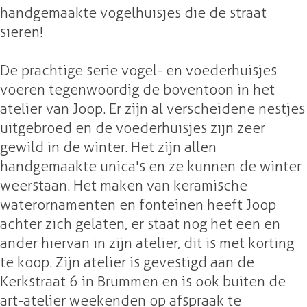
n
d
l
U
n
handgemaakte vogelhuisjes die de straat
e
d
l
sieren!
n
e
d
n
e
De prachtige serie vogel- en voederhuisjes
n
voeren tegenwoordig de boventoon in het
atelier van Joop. Er zijn al verscheidene nestjes
uitgebroed en de voederhuisjes zijn zeer
gewild in de winter. Het zijn allen
handgemaakte unica's en ze kunnen de winter
weerstaan. Het maken van keramische
waterornamenten en fonteinen heeft Joop
achter zich gelaten, er staat nog het een en
ander hiervan in zijn atelier, dit is met korting
te koop. Zijn atelier is gevestigd aan de
Kerkstraat 6 in Brummen en is ook buiten de
art-atelier weekenden op afspraak te