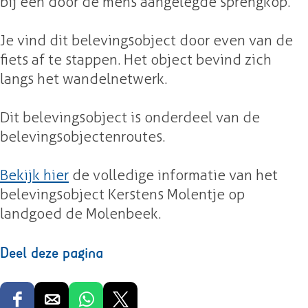
bij een door de mens aangelegde sprengkop.
e
s
r
t
Je vind dit belevingsobject door even van de
s
e
fiets af te stappen. Het object bevind zich
t
n
langs het wandelnetwerk.
e
s
n
M
Dit belevingsobject is onderdeel van de
s
o
belevingsobjectenroutes.
M
l
o
e
Bekijk hier
de volledige informatie van het
l
n
belevingsobject Kerstens Molentje op
e
t
landgoed de Molenbeek.
n
j
t
e
Deel deze pagina
j
o
e
p
o
l
D
D
D
D