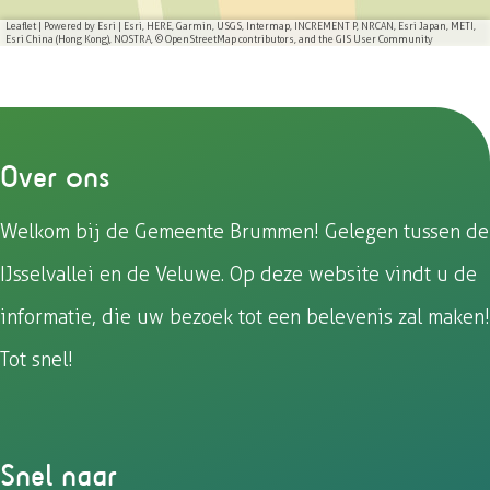
b
e
a
-
h
Leaflet
|
Powered by Esri | Esri, HERE, Garmin, USGS, Intermap, INCREMENT P, NRCAN, Esri Japan, METI,
Esri China (Hong Kong), NOSTRA, © OpenStreetMap contributors, and the GIS User Community
e
k
c
m
a
e
e
a
t
k
b
i
s
o
l
A
Over ons
o
p
k
p
Welkom bij de Gemeente Brummen! Gelegen tussen de
IJsselvallei en de Veluwe. Op deze website vindt u de
informatie, die uw bezoek tot een belevenis zal maken!
Tot snel!
Snel naar