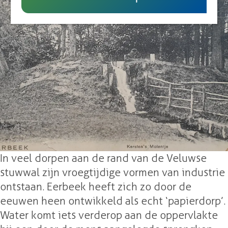
UITagenda
g
B
l
e
e
e
l
v
e
i
v
n
i
g
n
s
g
o
s
b
o
j
b
e
In veel dorpen aan de rand van de Veluwse
j
c
stuwwal zijn vroegtijdige vormen van industrie
e
t
ontstaan. Eerbeek heeft zich zo door de
c
K
eeuwen heen ontwikkeld als echt ‘papierdorp’.
t
e
Water komt iets verderop aan de oppervlakte
K
r