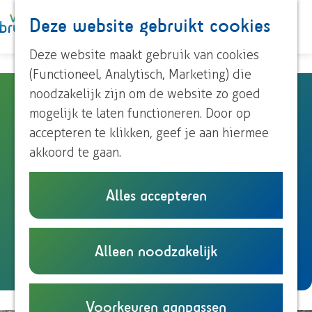
Paardrijden
Deze website gebruikt cookies
K
Z
Roeien
a
o
M
Streekproducten
G
Deze website maakt gebruik van cookies
a
e
e
Voor kinderen
a
(Functioneel, Analytisch, Marketing) die
r
k
n
n
noodzakelijk zijn om de website zo goed
Belevingsobject Kerstens
t
e
u
Ontdek Brummen
a
mogelijk te laten functioneren. Door op
n
Molentje op landgoed de
Dorp Brummen
a
accepteren te klikken, geef je aan hiermee
Dorp Eerbeek
Molenbeek
r
akkoord te gaan.
Buurtschappen
d
e
Eerbeek
Alles accepteren
Plan je bezoek
h
n
Plan je route
Overnachten
o
a
Eten en drinken
m
Alleen noodzakelijk
n
a
Route
Onze TIP's
e
a
r
Reizen en parkeren
p
a
B
a
Voorkeuren aanpassen
r
e