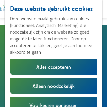
Paardrijden
Deze website gebruikt cookies
K
Z
Roeien
a
o
M
Streekproducten
G
Deze website maakt gebruik van cookies
a
e
e
Voor kinderen
a
(Functioneel, Analytisch, Marketing) die
r
k
n
n
noodzakelijk zijn om de website zo goed
Empese en Tondense Heide
t
e
u
Ontdek Brummen
a
mogelijk te laten functioneren. Door op
n
Dorp Brummen
a
accepteren te klikken, geef je aan hiermee
Dorp Eerbeek
Hallsedijk 51
r
akkoord te gaan.
Buurtschappen
Empe
d
n
Plan je route
e
Alles accepteren
Plan je bezoek
a
h
Overnachten
n
a
Route
o
Eten en drinken
a
v
r
Website
m
Alleen noodzakelijk
Onze TIP's
a
a
E
e
Reizen en parkeren
r
n
m
p
E
E
p
Wandelroute
a
Voorkeuren aanpassen