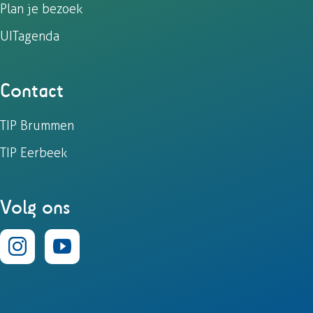
Plan je bezoek
UITagenda
Contact
TIP Brummen
TIP Eerbeek
Volg ons
I
Y
n
o