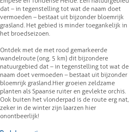
Empese en Tondense Heide. Een natuurgebied
e
e
d
dat – in tegenstelling tot wat de naam doet
i
i
e
vermoeden – bestaat uit bijzonder bloemrijk
d
d
grasland. Het gebied is minder toegankelijk in
e
e
het broedseizoen.
Ontdek met de met rood gemarkeerde
wandelroute (ong. 5 km) dit bijzondere
natuurgebied dat – in tegenstelling tot wat de
naam doet vermoeden – bestaat uit bijzonder
bloemrijk grasland. Hier groeien zeldzame
planten als Spaanse ruiter en gevlekte orchis.
Ook buiten het vlonderpad is de route erg nat,
zeker in de winter zijn laarzen hier
onontbeerlijk!