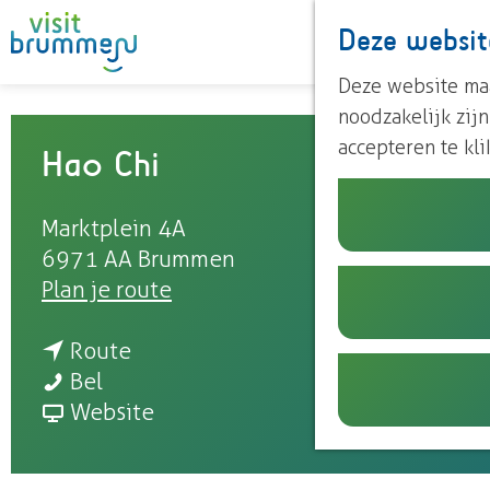
Deze websit
G
Deze website maa
a
noodzakelijk zij
n
accepteren te kli
Hao Chi
a
a
Marktplein 4A
r
6971 AA
Brummen
d
n
Plan je route
e
a
h
n
a
Route
o
H
a
r
Bel
m
a
a
v
H
Website
e
o
r
a
a
p
C
H
n
o
a