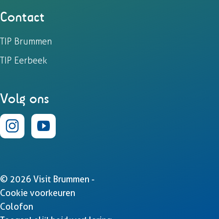
Contact
TIP Brummen
TIP Eerbeek
Volg ons
I
Y
n
o
s
u
© 2026 Visit Brummen -
t
T
Cookie voorkeuren
Colofon
a
u