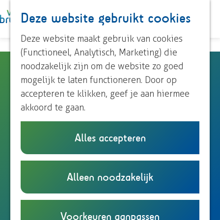
Paardrijden
Deze website gebruikt cookies
K
Z
Roeien
a
o
M
Streekproducten
G
Deze website maakt gebruik van cookies
a
e
e
Voor kinderen
a
(Functioneel, Analytisch, Marketing) die
r
k
n
n
noodzakelijk zijn om de website zo goed
Otto Koedijk - Houtdraaier
t
e
u
Ontdek Brummen
a
mogelijk te laten functioneren. Door op
n
Dorp Brummen
a
accepteren te klikken, geef je aan hiermee
Dorp Eerbeek
Zegerijstraat 35
r
akkoord te gaan.
Buurtschappen
6971 ZN
Brummen
d
n
Plan je route
e
Alles accepteren
Plan je bezoek
a
h
Overnachten
n
a
Route
o
Eten en drinken
a
n
r
E-mail
m
Alleen noodzakelijk
Onze TIP's
O
a
a
O
Bel
e
Reizen en parkeren
t
r
a
v
t
Website
p
t
O
r
a
t
a
Voorkeuren aanpassen