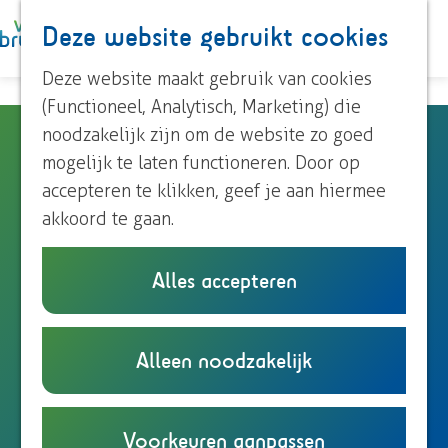
Paardrijden
Deze website gebruikt cookies
K
Z
Roeien
a
o
M
Streekproducten
G
Deze website maakt gebruik van cookies
a
e
e
Voor kinderen
a
(Functioneel, Analytisch, Marketing) die
r
k
n
n
noodzakelijk zijn om de website zo goed
Vakantiewoning Het Bakhuis
t
e
u
Ontdek Brummen
a
mogelijk te laten functioneren. Door op
n
Dorp Brummen
a
accepteren te klikken, geef je aan hiermee
Dorp Eerbeek
Voorsterweg 52
r
akkoord te gaan.
Buurtschappen
6971 KB
Brummen
d
n
Plan je route
e
Alles accepteren
Plan je bezoek
a
h
Overnachten
n
a
Route
o
Eten en drinken
a
n
r
E-mail
m
Alleen noodzakelijk
Onze TIP's
V
a
a
V
Bel
e
Reizen en parkeren
a
r
a
v
a
Website
p
k
V
r
a
k
a
Voorkeuren aanpassen