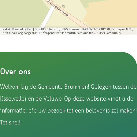
o
o
o
o
p
p
p
p
F
e
W
X
a
-
h
Leaflet
|
Powered by Esri | Esri, HERE, Garmin, USGS, Intermap, INCREMENT P, NRCAN, Esri Japan, METI,
Esri China (Hong Kong), NOSTRA, © OpenStreetMap contributors, and the GIS User Community
c
m
a
e
a
t
b
i
s
o
l
A
Over ons
o
p
k
p
Welkom bij de Gemeente Brummen! Gelegen tussen de
IJsselvallei en de Veluwe. Op deze website vindt u de
informatie, die uw bezoek tot een belevenis zal maken!
Tot snel!