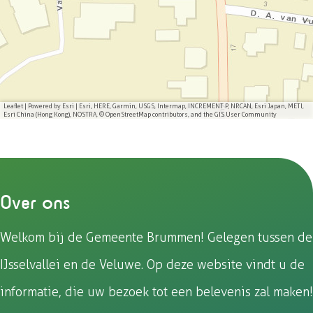
n
n
n
n
a
a
a
a
o
o
o
o
p
p
p
p
F
e
W
X
a
-
h
Leaflet
|
Powered by Esri | Esri, HERE, Garmin, USGS, Intermap, INCREMENT P, NRCAN, Esri Japan, METI,
Esri China (Hong Kong), NOSTRA, © OpenStreetMap contributors, and the GIS User Community
c
m
a
e
a
t
b
i
s
o
l
A
Over ons
o
p
k
p
Welkom bij de Gemeente Brummen! Gelegen tussen de
IJsselvallei en de Veluwe. Op deze website vindt u de
informatie, die uw bezoek tot een belevenis zal maken!