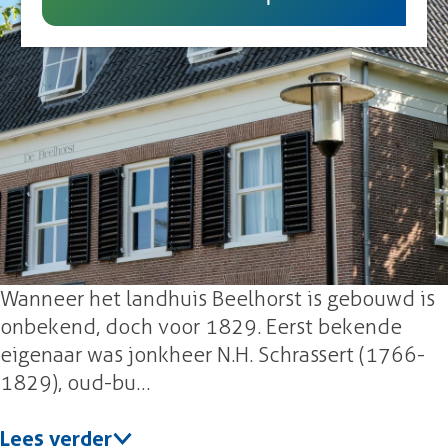
UITagenda
B
e
g
e
l
e
e
h
l
o
h
r
o
s
r
t
s
t
Wanneer het landhuis Beelhorst is gebouwd is
onbekend, doch voor 1829. Eerst bekende
eigenaar was jonkheer N.H. Schrassert (1766-
1829), oud-bu…
Lees verder