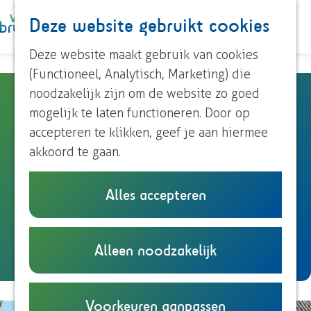
Paardrijden
Deze website gebruikt cookies
K
Z
Roeien
a
o
M
Streekproducten
G
Deze website maakt gebruik van cookies
a
e
e
Voor kinderen
a
(Functioneel, Analytisch, Marketing) die
r
k
n
n
noodzakelijk zijn om de website zo goed
Beelhorst
t
e
u
Ontdek Brummen
a
mogelijk te laten functioneren. Door op
n
Dorp Brummen
a
accepteren te klikken, geef je aan hiermee
Dorp Eerbeek
Landhuis Beelhorst
r
akkoord te gaan.
Buurtschappen
Zutphensestraat 23
d
Brummen
e
Alles accepteren
Plan je bezoek
n
Plan je route
h
Overnachten
a
o
Eten en drinken
n
a
Route
m
Alleen noodzakelijk
Onze TIP's
a
r
e
Reizen en parkeren
a
B
p
r
e
a
Voorkeuren aanpassen