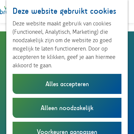
Paardrijden
Deze website gebruikt cookies
K
Z
Roeien
a
o
M
Streekproducten
G
Deze website maakt gebruik van cookies
a
e
e
Voor kinderen
a
(Functioneel, Analytisch, Marketing) die
r
k
n
n
noodzakelijk zijn om de website zo goed
Petit Restaurant en Pizzeria
t
e
u
Ontdek Brummen
a
mogelijk te laten functioneren. Door op
n
Ali Baba
Dorp Brummen
a
accepteren te klikken, geef je aan hiermee
Dorp Eerbeek
r
akkoord te gaan.
Buurtschappen
d
Oranje Nassauplein 26
e
6961 CJ
Eerbeek
Alles accepteren
Plan je bezoek
h
n
Plan je route
Overnachten
o
a
Eten en drinken
m
n
a
Route
Alleen noodzakelijk
Onze TIP's
e
P
a
r
Bel
Reizen en parkeren
p
e
a
v
P
Website
a
t
r
a
e
Voorkeuren aanpassen