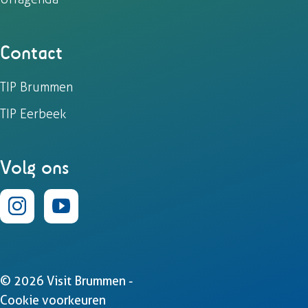
Contact
TIP Brummen
TIP Eerbeek
Volg ons
I
Y
n
o
s
u
© 2026 Visit Brummen -
t
T
Cookie voorkeuren