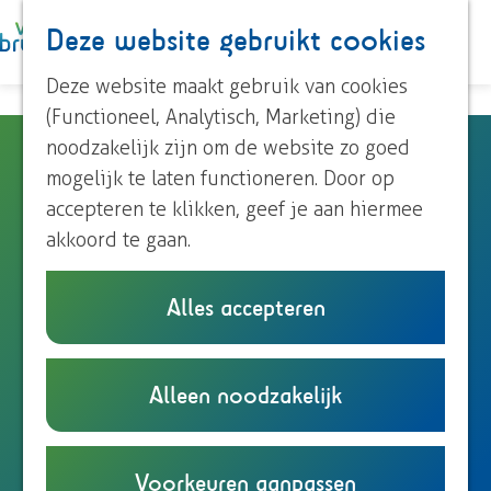
Paardrijden
Deze website gebruikt cookies
K
Z
Roeien
a
o
M
Streekproducten
G
Deze website maakt gebruik van cookies
a
e
e
Voor kinderen
a
(Functioneel, Analytisch, Marketing) die
r
k
n
n
noodzakelijk zijn om de website zo goed
B&B Huis Het Einde
t
e
u
Ontdek Brummen
a
mogelijk te laten functioneren. Door op
n
Dorp Brummen
a
accepteren te klikken, geef je aan hiermee
Dorp Eerbeek
Arnhemsestraat 112
r
akkoord te gaan.
Buurtschappen
6974 LC
Leuvenheim
d
n
Plan je route
e
Alles accepteren
Plan je bezoek
a
h
Overnachten
n
a
Route
o
Eten en drinken
a
n
r
E-mail
m
Alleen noodzakelijk
Onze TIP's
B
a
a
B
Bel
e
Reizen en parkeren
&
r
a
v
&
Website
p
B
B
r
a
B
a
Voorkeuren aanpassen