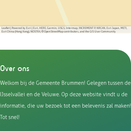
o
o
o
o
p
p
p
p
F
e
W
X
a
-
h
Leaflet
|
Powered by Esri | Esri, HERE, Garmin, USGS, Intermap, INCREMENT P, NRCAN, Esri Japan, METI,
Esri China (Hong Kong), NOSTRA, © OpenStreetMap contributors, and the GIS User Community
c
m
a
e
a
t
b
i
s
o
l
A
Over ons
o
p
k
p
Welkom bij de Gemeente Brummen! Gelegen tussen de
IJsselvallei en de Veluwe. Op deze website vindt u de
informatie, die uw bezoek tot een belevenis zal maken!
Tot snel!