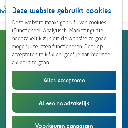
Paardrijden
Deze website gebruikt cookies
K
Z
Roeien
a
o
M
Streekproducten
G
Deze website maakt gebruik van cookies
a
e
e
Voor kinderen
a
(Functioneel, Analytisch, Marketing) die
r
k
n
n
noodzakelijk zijn om de website zo goed
Nivon natuurkampeerterrein
t
e
u
Ontdek Brummen
a
mogelijk te laten functioneren. Door op
n
Het Hallse Hull
Dorp Brummen
a
accepteren te klikken, geef je aan hiermee
Dorp Eerbeek
r
akkoord te gaan.
Buurtschappen
d
Hallseweg 10
e
6964 AM
Hall
Alles accepteren
Plan je bezoek
h
n
Plan je route
Overnachten
o
a
Eten en drinken
m
n
a
Route
Alleen noodzakelijk
Onze TIP's
e
a
n
r
E-mail
Reizen en parkeren
p
N
a
a
N
Bel
a
i
r
a
v
i
Website
Voorkeuren aanpassen