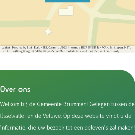
H
s
l
l
H
n
n
n
n
u
e
s
l
u
a
a
a
a
l
H
e
s
l
o
o
o
o
l
u
H
e
l
p
p
p
p
l
u
H
F
e
W
X
l
l
u
a
-
h
Leaflet
|
Powered by Esri | Esri, HERE, Garmin, USGS, Intermap, INCREMENT P, NRCAN, Esri Japan, METI,
Esri China (Hong Kong), NOSTRA, © OpenStreetMap contributors, and the GIS User Community
l
l
c
m
a
l
e
a
t
b
i
s
o
l
A
Over ons
o
p
k
p
Welkom bij de Gemeente Brummen! Gelegen tussen de
IJsselvallei en de Veluwe. Op deze website vindt u de
informatie, die uw bezoek tot een belevenis zal maken!