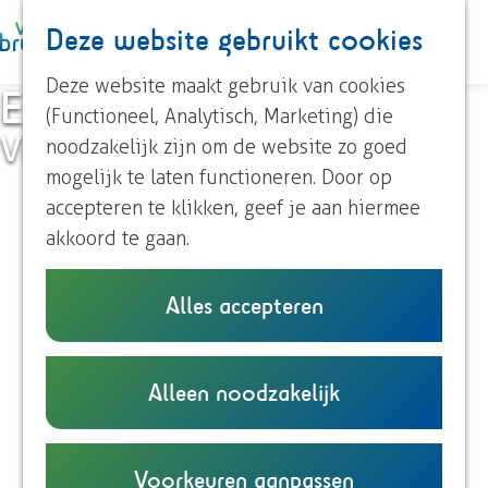
Paardrijden
Deze website gebruikt cookies
K
Z
Roeien
a
o
M
Streekproducten
G
Deze website maakt gebruik van cookies
Evenementen
a
e
e
Voor kinderen
a
(Functioneel, Analytisch, Marketing) die
r
k
n
Visit Brummen
n
noodzakelijk zijn om de website zo goed
t
e
u
Ontdek Brummen
a
mogelijk te laten functioneren. Door op
n
Dorp Brummen
a
accepteren te klikken, geef je aan hiermee
Dorp Eerbeek
r
akkoord te gaan.
Buurtschappen
d
e
Alles accepteren
Plan je bezoek
h
Overnachten
o
Eten en drinken
m
Alleen noodzakelijk
Onze TIP's
e
Reizen en parkeren
p
a
Voorkeuren aanpassen