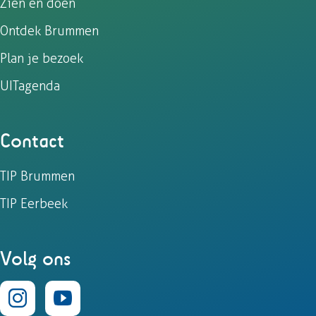
Zien en doen
Ontdek Brummen
Plan je bezoek
UITagenda
Contact
TIP Brummen
TIP Eerbeek
Volg ons
I
Y