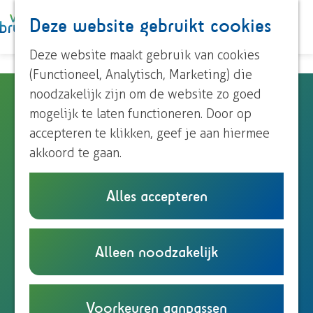
Paardrijden
Deze website gebruikt cookies
K
Z
Roeien
a
o
M
Streekproducten
G
Deze website maakt gebruik van cookies
a
e
e
Voor kinderen
a
(Functioneel, Analytisch, Marketing) die
r
k
n
n
noodzakelijk zijn om de website zo goed
PULP Festival 2026 - The
t
e
u
Ontdek Brummen
a
mogelijk te laten functioneren. Door op
n
Party
Dorp Brummen
a
accepteren te klikken, geef je aan hiermee
Dorp Eerbeek
r
akkoord te gaan.
Buurtschappen
d
Kerstenterrein
e
Stuijvenburchstraat
Alles accepteren
Plan je bezoek
h
Eerbeek
Overnachten
o
n
Plan je route
Eten en drinken
m
a
Alleen noodzakelijk
Onze TIP's
e
n
a
Route
Reizen en parkeren
p
a
n
r
E-mail
a
P
a
a
P
Bel
Voorkeuren aanpassen