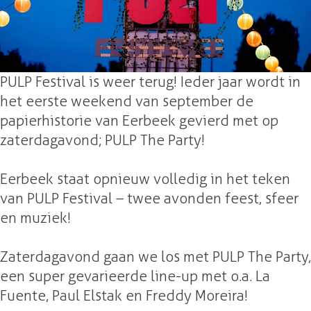
T
6
2
0
T
e
h
-
6
2
h
s
e
T
-
6
e
t
P
h
T
-
P
i
PULP Festival is weer terug! Ieder jaar wordt in
a
e
h
T
a
v
het eerste weekend van september de
r
P
e
h
r
a
papierhistorie van Eerbeek gevierd met op
t
a
P
e
t
l
zaterdagavond; PULP The Party!
y
r
a
P
y
2
t
r
a
0
Eerbeek staat opnieuw volledig in het teken
y
t
r
2
van PULP Festival – twee avonden feest, sfeer
y
t
6
en muziek!
y
-
T
Zaterdagavond gaan we los met PULP The Party,
h
een super gevarieerde line-up met o.a. La
e
Fuente, Paul Elstak en Freddy Moreira!
P