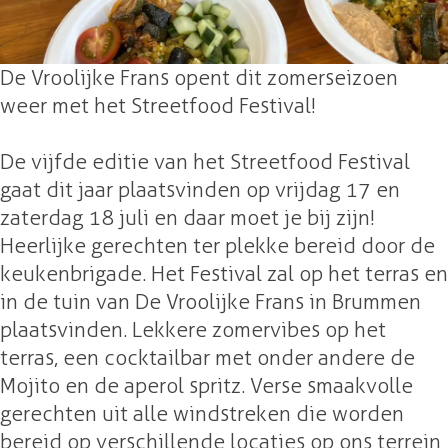
t
e
F
d
t
i
s
e
F
i
v
t
s
e
v
De Vroolijke Frans opent dit zomerseizoen
a
i
t
s
a
weer met het Streetfood Festival!
l
v
i
t
l
2
a
v
i
2
De vijfde editie van het Streetfood Festival
0
l
a
v
0
gaat dit jaar plaatsvinden op vrijdag 17 en
2
2
l
a
2
zaterdag 18 juli en daar moet je bij zijn!
6
0
2
l
6
Heerlijke gerechten ter plekke bereid door de
2
0
2
keukenbrigade. Het Festival zal op het terras en
6
2
0
in de tuin van De Vroolijke Frans in Brummen
6
2
plaatsvinden. Lekkere zomervibes op het
6
terras, een cocktailbar met onder andere de
Mojito en de aperol spritz. Verse smaakvolle
gerechten uit alle windstreken die worden
bereid op verschillende locaties op ons terrein