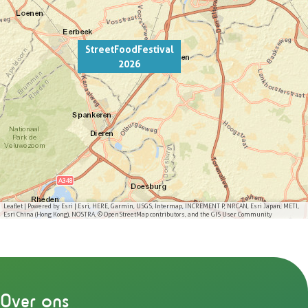
StreetFoodFestival
2026
Leaflet
|
Powered by Esri | Esri, HERE, Garmin, USGS, Intermap, INCREMENT P, NRCAN, Esri Japan, METI,
Esri China (Hong Kong), NOSTRA, © OpenStreetMap contributors, and the GIS User Community
Over ons