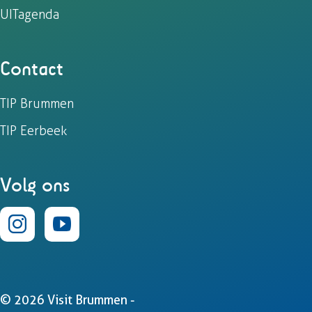
UITagenda
Contact
TIP Brummen
TIP Eerbeek
Volg ons
I
Y
n
o
s
u
© 2026 Visit Brummen -