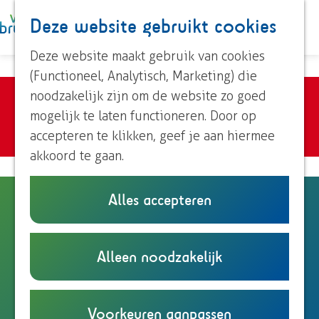
Paardrijden
Deze website gebruikt cookies
K
Z
Roeien
a
o
M
Streekproducten
G
Deze website maakt gebruik van cookies
a
e
e
Voor kinderen
a
(Functioneel, Analytisch, Marketing) die
r
k
n
n
Sorry, deze activiteit is niet meer
noodzakelijk zijn om de website zo goed
t
e
u
Ontdek Brummen
a
beschikbaar. Bekijk het
actuele aanbod
mogelijk te laten functioneren. Door op
n
Dorp Brummen
a
voor de beschikbare opties.
accepteren te klikken, geef je aan hiermee
Dorp Eerbeek
r
akkoord te gaan.
Buurtschappen
d
e
Alles accepteren
StreetFoodFestival 2026
Plan je bezoek
h
Overnachten
o
Eten en drinken
Uitspanning de Vroolijke Frans
m
Alleen noodzakelijk
Onze TIP's
Knoevenoordstraat 51
e
Reizen en parkeren
6971LH
Brummen
p
n
Plan je route
a
Voorkeuren aanpassen